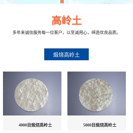
高岭土
多年来诚信服务每一位客户，以至诚用心，缔造优良品质。
煅烧高岭土
4000目煅烧高岭土
5000目煅烧高岭土