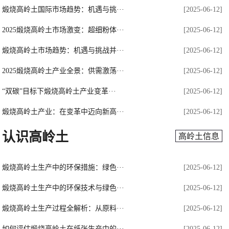
煅烧高岭土国际市场趋势：机遇与挑···
[2025-06-12]
2025煅烧高岭土市场激变：超细粉体···
[2025-06-12]
煅烧高岭土市场趋势：机遇与挑战并···
[2025-06-12]
2025煅烧高岭土产业全景：供需激荡···
[2025-06-12]
“双碳”目标下煅烧高岭土产业变革···
[2025-06-12]
煅烧高岭土产业：在变革中迈向新高···
[2025-06-12]
认识高岭土
高岭土信息
煅烧高岭土生产中的环保措施：绿色···
[2025-06-12]
煅烧高岭土生产中的环保技术与绿色···
[2025-06-12]
煅烧高岭土生产过程全解析：从原料···
[2025-06-12]
如何评估煅烧高岭土在纸张生产中的···
[2025-06-12]