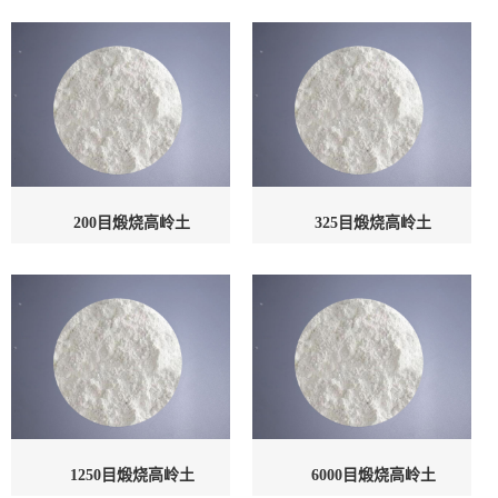
200目煅烧高岭土
325目煅烧高岭土
1250目煅烧高岭土
6000目煅烧高岭土